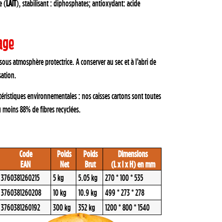
e (
LAIT
), stabilisant : diphosphates; antioxydant: acide
age
ous atmosphère protectrice. A conserver au sec et à l’abri de
sation.
ctéristiques environnementales : nos caisses cartons sont toutes
 moins 88% de fibres recyclées.
Code
Poids
Poids
Dimensions
EAN
Net
Brut
(L x l x H) en mm
3760381260215
5 kg
5.05 kg
270 * 100 * 535
3760381260208
10 kg
10.9 kg
499 * 273 * 278
3760381260192
300 kg
352 kg
1200 * 800 * 1540