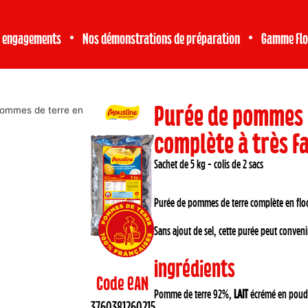
 engagements
Nos démonstrations de préparation
Gamme fl
Purée de pommes d
pommes de terre en
complète à très fa
Sachet de 5 kg - colis de 2 sacs
Purée de pommes de terre complète en floco
Sans ajout de sel, cette purée peut conveni
Ingrédients
Code EAN
Pomme de terre 92%,
LAIT
écrémé en poudr
3760381260215