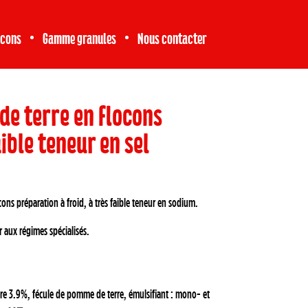
ocons
Gamme granules
Nous contacter
e terre en flocons
ible teneur en sel
ns préparation à froid, à très faible teneur en sodium.
r aux régimes spécialisés.
e 3.9%, fécule de pomme de terre, émulsifiant : mono- et