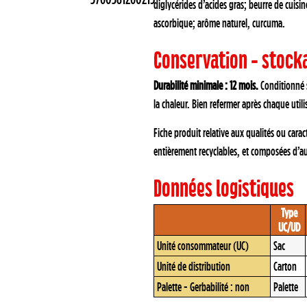
diglycérides d’acides gras; beurre de cuisin
ascorbique; arôme naturel, curcuma.
Conservation - stock
Durabilité minimale : 12 mois.
Conditionné s
la chaleur. Bien refermer après chaque utili
Fiche produit relative aux qualités ou cara
entièrement recyclables, et composées d’au
Données logistiques
Type
UC/UD
Unité consommateur (UC)
Sac
Unité de distribution
Carton
Palette - Gerbabilité : non
Palette