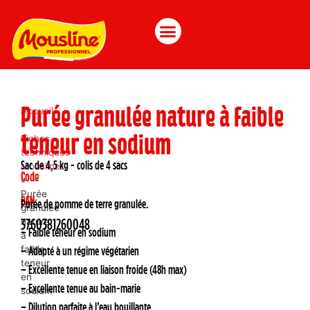
Purée granulée nature à faible
Accueil
»
teneur en sodium
Fiches
techniques
Sac de 4,5 kg - colis de 4 sacs
Mousline
Code
»
Purée
EAN
Purée de pomme de terre granulée.
granulée
nature
3760381260048
– Faible teneur en sodium
à
faible
– Adapté à un régime végétarien
teneur
– Excellente tenue en liaison froide (48h max)
en
– Excellente tenue au bain-marie
sodium
– Dilution parfaite à l’eau bouillante