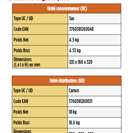
Unité consommateur (UC)
Type UC / UD
Sac
Code EAN
3760381260048
Poids Net
4.5 kg
Poids Brut
4.53 kg
Dimensions
120 x 160 x 320
(L x l x H) en mm
Unité distribution (UD)
Type UC / UD
Carton
Code EAN
3760381260031
Poids Net
18 kg
Poids Brut
18.6 kg
Dimensions