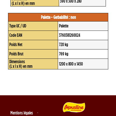
390 x 300 x 280
(L x l x H) en mm
Palette - Gerbabilité : non
Type UC / UD
Palette
Code EAN
3760381260024
Poids Net
720 kg
Poids Brut
769 kg
Dimensions
1200 x 800 x 1450
(L x l x H) en mm
Mentions légales